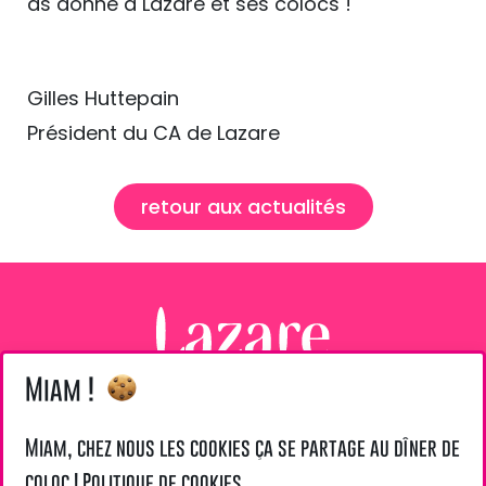
as donné à Lazare et ses colocs !
Gilles Huttepain
Président du CA de Lazare
retour aux actualités
Miam !
@ Lazare 2026
LIENS UTILES
Miam, chez nous les cookies ça se partage au dîner de
coloc !
Politique de cookies