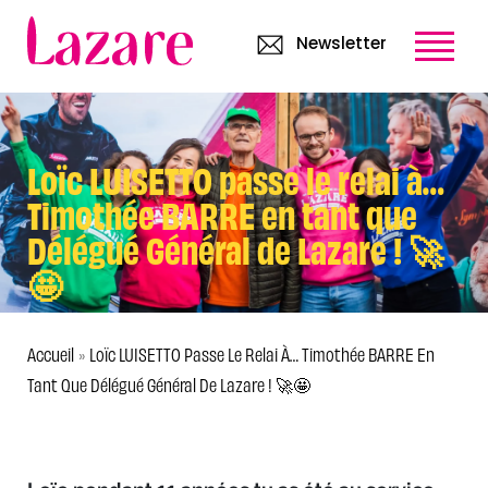
Newsletter
Loïc LUISETTO passe le relai à…
Timothée BARRE en tant que
Délégué Général de Lazare ! 🚀
🤩
Accueil
Loïc LUISETTO Passe Le Relai À… Timothée BARRE En
»
Tant Que Délégué Général De Lazare ! 🚀🤩