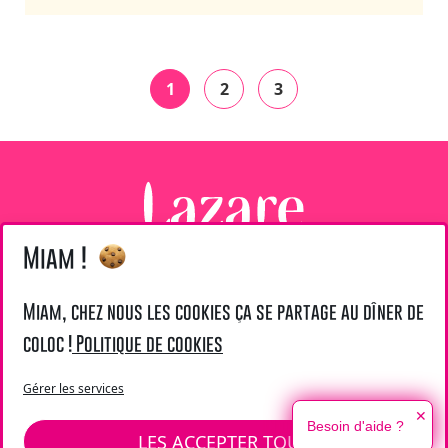
1
2
3
Miam !
@ Lazare 2026
LIENS UTILES
Miam, chez nous les cookies ça se partage au dîner de
coloc !
Politique de cookies
Mentions légales
Fondation Lazare
Gérer les services
✕
Besoin d'aide ?
SIÈGE :
LES ACCEPTER TOUS