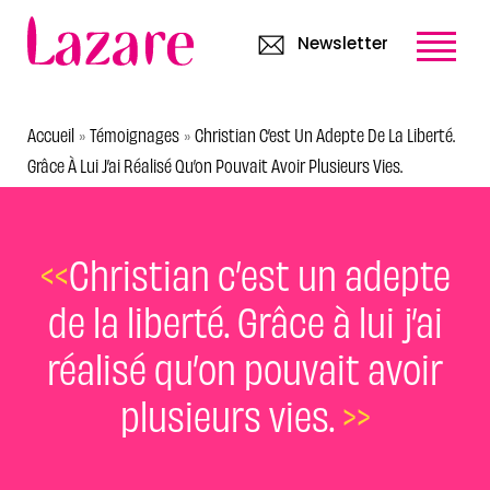
Newsletter
Accueil
Témoignages
Christian C’est Un Adepte De La Liberté.
»
»
Grâce À Lui J’ai Réalisé Qu’on Pouvait Avoir Plusieurs Vies.
<<
Christian c’est un adepte
de la liberté. Grâce à lui j’ai
réalisé qu’on pouvait avoir
plusieurs vies.
>>