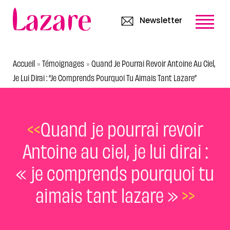
Newsletter
Accueil
Témoignages
Quand Je Pourrai Revoir Antoine Au Ciel,
»
»
Je Lui Dirai : “je Comprends Pourquoi Tu Aimais Tant Lazare”
<<
Quand je pourrai revoir
Antoine au ciel, je lui dirai :
« je comprends pourquoi tu
aimais tant lazare »
>>