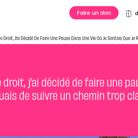
Faire un don
d
 Droit, J’ai Décidé De Faire Une Pause Dans Une Vie Où Je Sentais Que Je
droit, j’ai décidé de faire une p
quais de suivre un chemin trop c