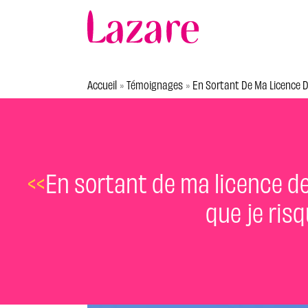
Accueil
Témoignages
En Sortant De Ma Licence De
»
»
<<
En sortant de ma licence de 
que je ris