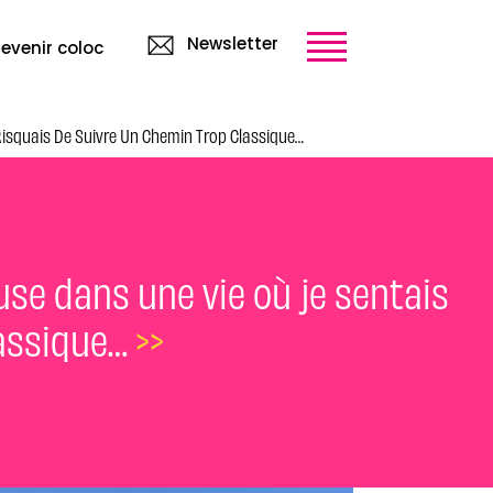
Newsletter
evenir coloc
 Risquais De Suivre Un Chemin Trop Classique…
ause dans une vie où je sentais
lassique…
>>