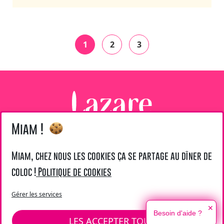
1
2
3
Miam !
@ Lazare 2026
LIENS UTILES
Miam, chez nous les cookies ça se partage au dîner de
coloc !
Politique de cookies
Mentions légales
Fondation Lazare
Gérer les services
✕
Besoin d'aide ?
SIÈGE :
LES ACCEPTER TOUS